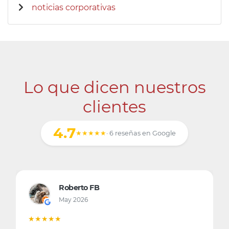
noticias corporativas
Lo que dicen nuestros
clientes
4.7
★★★★★
· 6 reseñas en Google
Roberto FB
Jesu
May 2026
Oct 2
★★★
★★★★☆