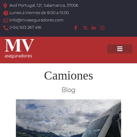
Avd Portugal, 121, Salamanca, 37006
Lunes a Viernes de 8:00 a 15:00
info@mvaseguradores.com
(+34) 923 267 416
Men
Camiones
Blog