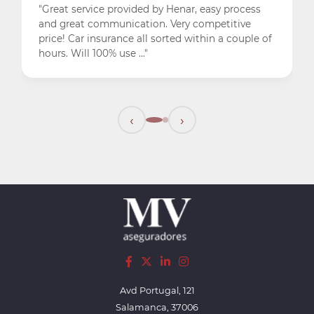
Muy recomend
t service provided by Henar, easy process
great communication. Very competitive
! Car insurance all sorted within a couple of
. Will 100% use …"
‹
›
Avd Portugal, 121
Salamanca, 37006