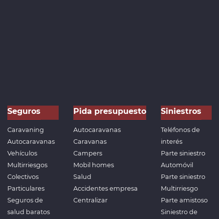
Seguros
Pida presupuesto
Siniestros
Caravaning
Autocaravanas
Teléfonos de
Autocaravanas
Caravanas
interés
Vehículos
Campers
Parte siniestro
Multirriesgos
Mobil homes
Automóvil
Colectivos
Salud
Parte siniestro
Particulares
Accidentes empresa
Multirriesgo
Seguros de
Centralizar
Parte amistoso
salud baratos
Siniestro de