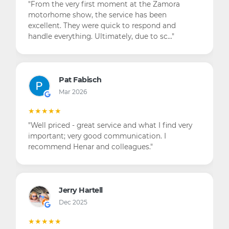
m the very first moment at the Zamora
"Trato person
rhome show, the service has been
llent. They were quick to respond and
e everything. Ultimately, due to sc…"
Erika
Nov 2
Pat Fabisch
Mar 2026
★★★★★
"Todo perfecto
★★★
supieron ases
 priced - great service and what I find very
necesitaba. 1
rtant; very good communication. I
mmend Henar and colleagues."
Infos
Nov 2
Jerry Hartell
Dec 2025
★★★★☆
"Gran servicio
★★★