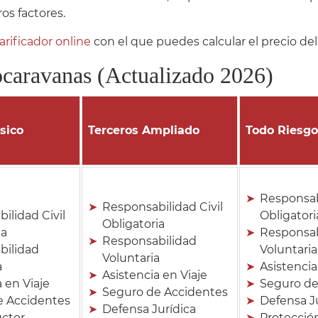
ros factores.
arificador online
con el que puedes calcular el precio de
tocaravanas (Actualizado 2026)
sico
Terceros Ampliado
Todo Riesgo
Responsabi
Responsabilidad Civil
ilidad Civil
Obligatori
Obligatoria
ia
Responsab
Responsabilidad
bilidad
Voluntaria
Voluntaria
a
Asistencia
Asistencia en Viaje
 en Viaje
Seguro de
Seguro de Accidentes
e Accidentes
Defensa J
Defensa Jurídica
uctor
Protección