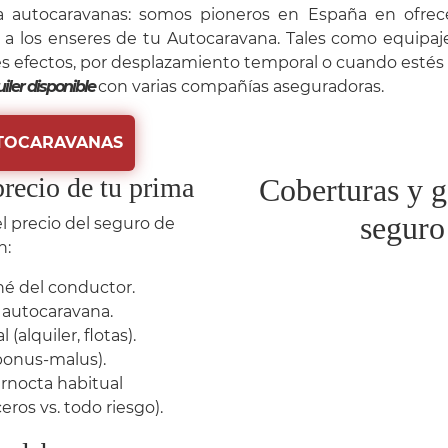
a autocaravanas: somos pioneros en España en ofrec
 a los enseres de tu Autocaravana. Tales como equipaje
es efectos, por desplazamiento temporal o cuando estés r
iler disponible
con varias compañías aseguradoras.
UTOCARAVANAS
precio de tu prima
Coberturas y g
seguro
l precio del seguro de
n:
né del conductor.
 autocaravana.
 (alquiler, flotas).
(bonus-malus).
rnocta habitual
eros vs. todo riesgo).