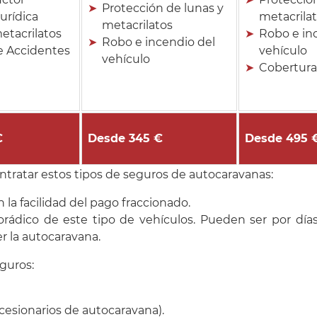
Protección de lunas y
urídica
metacrila
metacrilatos
etacrilatos
Robo e in
Robo e incendio del
e Accidentes
vehículo
vehículo
Cobertur
€
Desde 345 €
Desde 495 
ratar estos tipos de seguros de autocaravanas:
la facilidad del pago fraccionado.
orádico de este tipo de vehículos. Pueden ser por día
r la autocaravana.
guros:
esionarios de autocaravana).