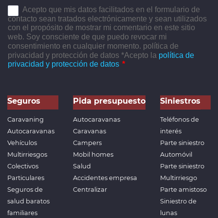
Seguros
Pida presupuesto
Siniestros
Caravaning
Autocaravanas
Teléfonos de
Autocaravanas
Caravanas
interés
Vehículos
Campers
Parte siniestro
Multirriesgos
Mobil homes
Automóvil
Colectivos
Salud
Parte siniestro
Particulares
Accidentes empresa
Multirriesgo
Seguros de
Centralizar
Parte amistoso
salud baratos
Siniestro de
familiares
lunas