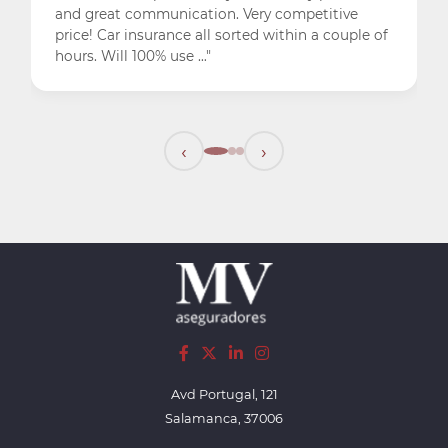
and great communication. Very competitive
price! Car insurance all sorted within a couple of
hours. Will 100% use …"
‹
›
Avd Portugal, 121
Salamanca, 37006