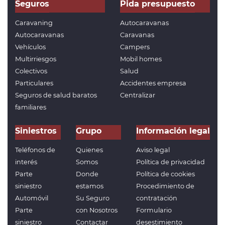
Seguros
Pida presupuesto
Caravaning
Autocaravanas
Autocaravanas
Caravanas
Vehículos
Campers
Multirriesgos
Mobil homes
Colectivos
Salud
Particulares
Accidentes empresa
Seguros de salud baratos
Centralizar
familiares
Siniestros
Grupo
Información legal
Teléfonos de
Quienes
Aviso legal
interés
Somos
Política de privacidad
Parte
Donde
Política de cookies
siniestro
estamos
Procedimiento de
Automóvil
Su Seguro
contratación
Parte
con Nosotros
Formulario
siniestro
Contactar
desestimiento