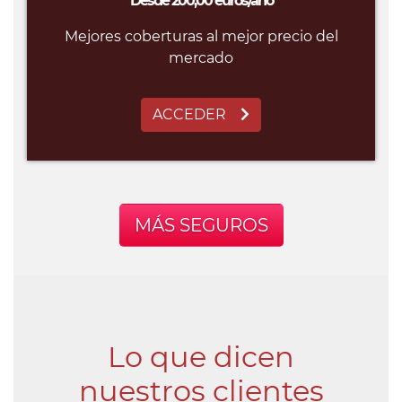
Desde 200,00 euros/año
Mejores coberturas al mejor precio del
mercado
ACCEDER
MÁS SEGUROS
Lo que dicen
nuestros clientes