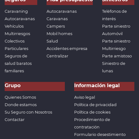
Caravaning
Autocaravanas
Teléfonos de
Autocaravanas
Caravanas
interés
Vehículos
Campers
Parte siniestro
Multirriesgos
Mobil homes
Automóvil
Colectivos
Salud
Parte siniestro
Particulares
Accidentes empresa
Multirriesgo
Seguros de
Centralizar
Parte amistoso
salud baratos
Siniestro de
familiares
lunas
Grupo
Información legal
Quienes Somos
Aviso legal
Donde estamos
Política de privacidad
Su Seguro con Nosotros
Política de cookies
Contactar
Procedimiento de
contratación
Formulario desestimiento