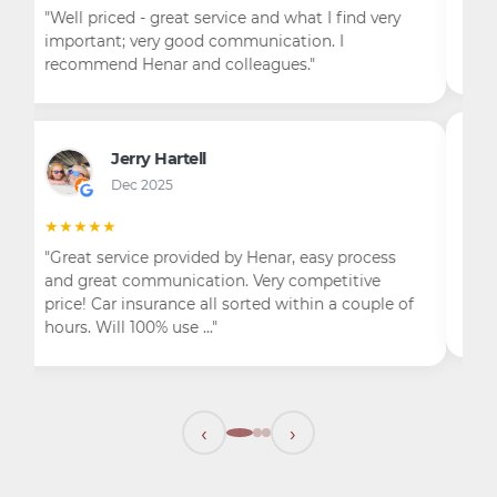
que me dieron, son desproporcionados lo mires
por donde lo mires. Un seguro a solo tercero
lunas y asistencia pa…"
Javier Brome
Jul 2019
★☆☆☆☆
"Unos inútiles, las cuotas de los seguros suben
desproporcionadamente, no te hacen caso, me
encasquetan un siniestro que no es mío y a
pesar de enviarles el form…"
‹
›