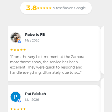
3.8
★★★★★
· 9 reseñas en Google
Trevor Whitehouse
Mar 2022
★★★★☆
"Not quite finished yet"
Aitor García Jiménez
Dec 2019
★☆☆☆☆
"Pedí un presupuesto por Internet, los precios