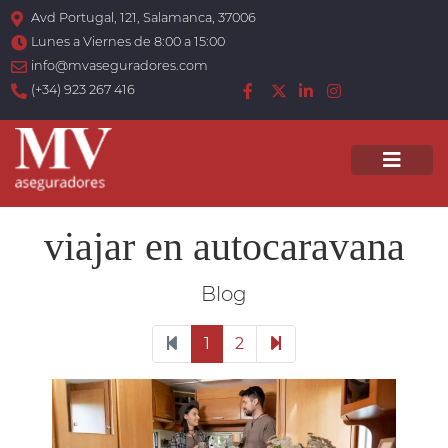
Avd Portugal, 121, Salamanca, 37006
Lunes a Viernes de 8:00 a 15:00
info@mvaseguradores.com
(+34) 923 267 416
Men
viajar en autocaravana
Blog
1
2