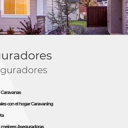
guradores
guradores
a Caravanas
les con el hogar Caravaning
ta
s mejores Aseguradoras