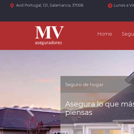
Avd Portugal, 121, Salamanca, 37006
Lunes a Vi
Home
Segu
Seguro de hogar
Asegura lo que más
piensas
Anterior