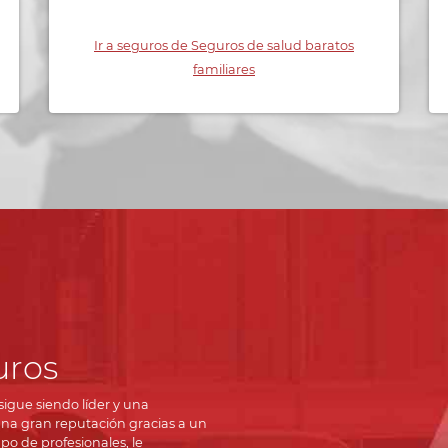
Ir a seguros de Seguros de salud baratos
familiares
uros
igue siendo líder y una
una gran reputación gracias a un
po de profesionales, le