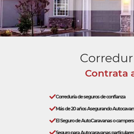
Corredur
Contrata 
Correduría de seguros de confianza
Más de 20 años Asegurando Autocavan
El Seguro de AutoCaravanas o camper
Seguro para Autocaravanas particulares 