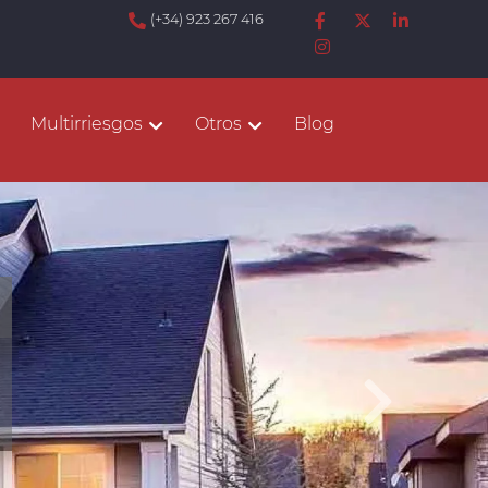
(+34) 923 267 416
Multirriesgos
Otros
Blog
Sigu