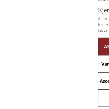
Ejem
A con
tener
las co