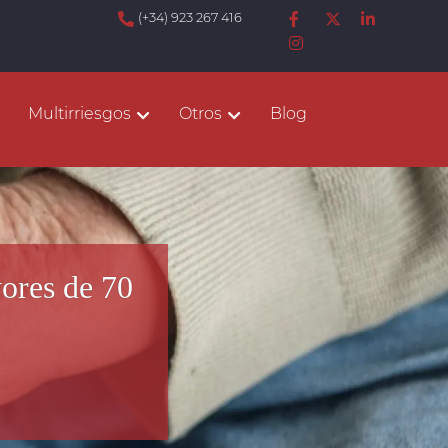
(+34) 923 267 416
Multirriesgos
Otros
Blog
ores de 70