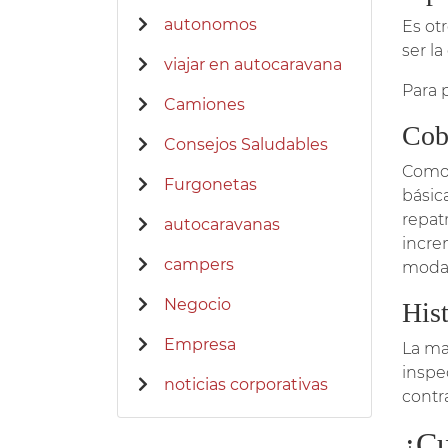
autonomos
Es ot
ser la
viajar en autocaravana
Para 
Camiones
Cobe
Consejos Saludables
Como 
Furgonetas
básic
repat
autocaravanas
incre
campers
modal
Negocio
Hist
Empresa
La ma
inspe
noticias corporativas
contr
¿Cu