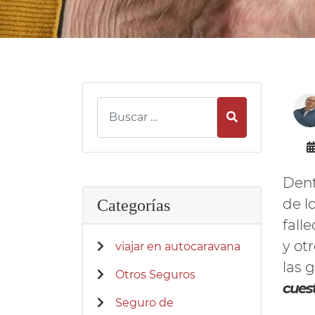
Buscar
Dent
de l
Categorías
falle
y ot
viajar en autocaravana
las 
Otros Seguros
cues
Seguro de