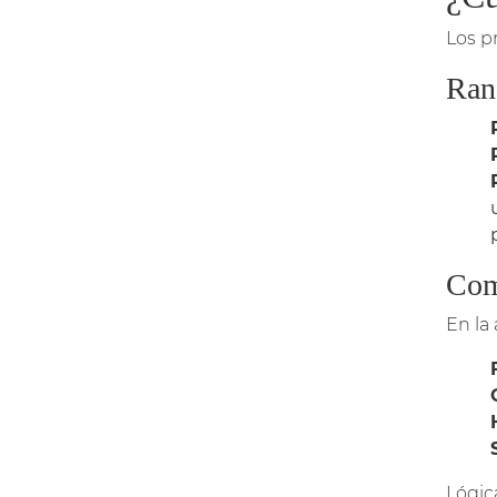
Los p
Ran
Comp
En la
Lógic