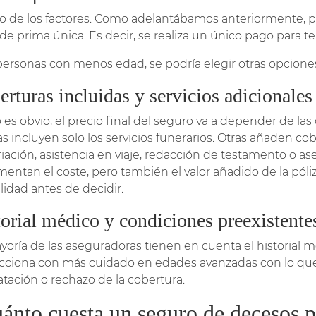
ro de los factores. Como adelantábamos anteriormente, 
 de prima única. Es decir, se realiza un único pago para te
personas con menos edad, se podría elegir otras opciones
rturas incluidas y servicios adicionales
es obvio, el precio final del seguro va a depender de las
as incluyen solo los servicios funerarios. Otras añaden
riación, asistencia en viaje, redacción de testamento o ase
mentan el coste, pero también el valor añadido de la póli
idad antes de decidir.
orial médico y condiciones preexistente
yoría de las aseguradoras tienen en cuenta el historial mé
cciona con más cuidado en edades avanzadas con lo que 
atación o rechazo de la cobertura.
ánto cuesta un seguro de decesos 