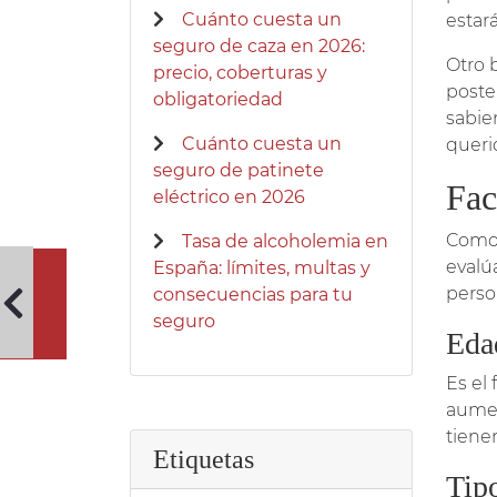
Cuánto cuesta un
estar
seguro de caza en 2026:
Otro 
precio, coberturas y
poste
obligatoriedad
sabie
Cuánto cuesta un
queri
seguro de patinete
Fac
eléctrico en 2026
Como 
Tasa de alcoholemia en
evalú
España: límites, multas y
perso
consecuencias para tu
seguro
Eda
Es el
aumen
tiene
Etiquetas
Tip