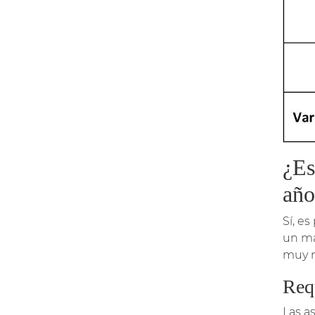
¿Es
año
Sí, e
un má
muy n
Req
Las a