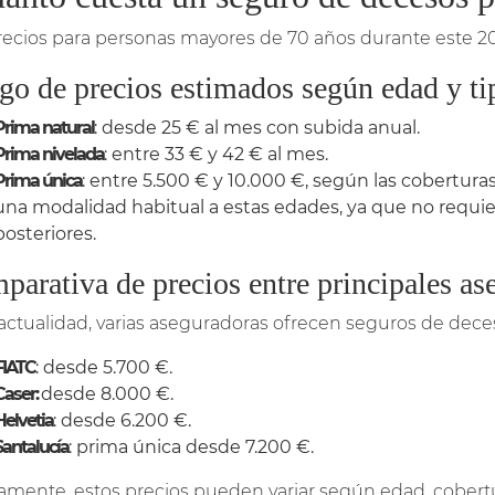
recios para personas mayores de 70 años durante este 2
go de precios estimados según edad y ti
Prima natural
: desde 25 € al mes con subida anual.
Prima nivelada
: entre 33 € y 42 € al mes.
Prima única
: entre 5.500 € y 10.000 €, según las coberturas
una modalidad habitual a estas edades, ya que no requie
posteriores.
arativa de precios entre principales as
 actualidad, varias aseguradoras ofrecen seguros de dec
FIATC
: desde 5.700 €.
Caser:
desde 8.000 €.
Helvetia
: desde 6.200 €.
Santalucía
: prima única desde 7.200 €.
amente, estos precios pueden variar según edad, cobertu