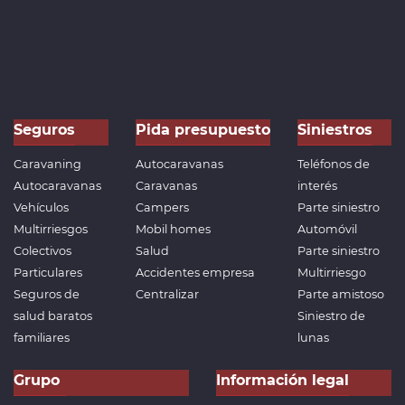
Seguros
Pida presupuesto
Siniestros
Caravaning
Autocaravanas
Teléfonos de
Autocaravanas
Caravanas
interés
Vehículos
Campers
Parte siniestro
Multirriesgos
Mobil homes
Automóvil
Colectivos
Salud
Parte siniestro
Particulares
Accidentes empresa
Multirriesgo
Seguros de
Centralizar
Parte amistoso
salud baratos
Siniestro de
familiares
lunas
Grupo
Información legal