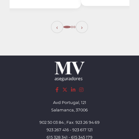
‹
›
Avd Portugal, 121
Salamanca, 37006
902 50 03 84 ; Fax: 923 26 94 69
923 267 416 - 923 617 121
615 328 341 - 615 345 179