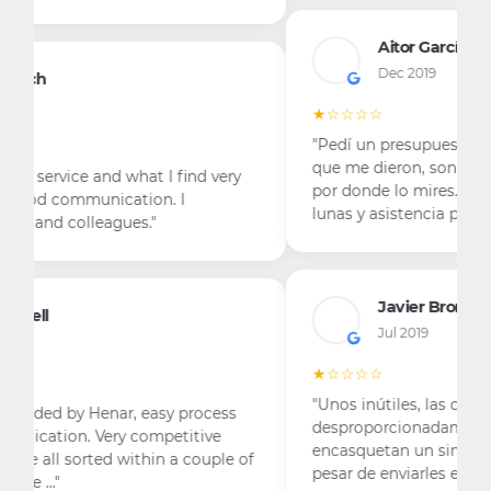
Aitor García Jiménez
Dec 2019
★☆☆☆☆
"Pedí un presupuesto por Internet, los precios
que me dieron, son desproporcionados lo mires
por donde lo mires. Un seguro a solo tercero
lunas y asistencia pa…"
Javier Brome
Jul 2019
★☆☆☆☆
"Unos inútiles, las cuotas de los seguros suben
desproporcionadamente, no te hacen caso, me
encasquetan un siniestro que no es mío y a
pesar de enviarles el form…"