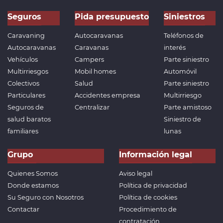
Seguros
Pida presupuesto
Siniestros
Caravaning
Autocaravanas
Teléfonos de
Autocaravanas
Caravanas
interés
Vehículos
Campers
Parte siniestro
Multirriesgos
Mobil homes
Automóvil
Colectivos
Salud
Parte siniestro
Particulares
Accidentes empresa
Multirriesgo
Seguros de
Centralizar
Parte amistoso
salud baratos
Siniestro de
familiares
lunas
Grupo
Información legal
Quienes Somos
Aviso legal
Donde estamos
Política de privacidad
Su Seguro con Nosotros
Política de cookies
Contactar
Procedimiento de
contratación