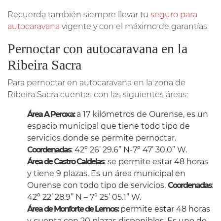
Recuerda también siempre llevar tu
seguro para
autocaravana
vigente y con el máximo de garantías.
Pernoctar con autocaravana en la
Ribeira Sacra
Para pernoctar en autocaravana en la zona de
Ribeira Sacra cuentas con las siguientes áreas:
Área A Peroxa:
a 17 kilómetros de Ourense, es un
espacio municipal que tiene todo tipo de
servicios donde se permite pernoctar.
Coordenadas
: 42º 26’ 29.6’’ N-7º 47’ 30.0’’ W.
Área de Castro Caldelas
: se permite estar 48 horas
y tiene 9 plazas. Es un área municipal en
Ourense con todo tipo de servicios.
Coordenadas
:
42º 22’ 28.9’’ N – 7º 25’ 05.1’’ W.
Área de Monforte de Lemos:
permite estar 48 horas
y cuenta con 20 plazas disponibles. Es uno de