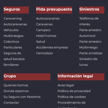
Seguros
Pida presupuesto
Siniestros
Caravaning
Autocaravanas
Teléfonos de
Autocaravanas
Caravanas
interés
Vehículos
Campers
Parte siniestro
Multirriesgos
Mobil homes
Automóvil
Colectivos
Salud
Parte siniestro
Particulares
Accidentes empresa
Multirriesgo
Seguros de
Centralizar
Parte amistoso
salud baratos
Siniestro de
familiares
lunas
Grupo
Información legal
Quienes Somos
Aviso legal
Donde estamos
Política de privacidad
Su Seguro con Nosotros
Política de cookies
Contactar
Procedimiento de