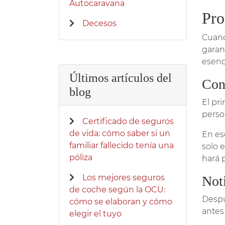
Autocaravana
Pro
Decesos
Cuand
garan
esenc
Últimos artículos del
Con
blog
El pr
perso
Certificado de seguros
de vida: cómo saber si un
En es
familiar fallecido tenía una
solo 
póliza
hará 
Los mejores seguros
Noti
de coche según la OCU:
Despu
cómo se elaboran y cómo
antes 
elegir el tuyo