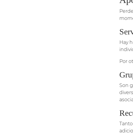
Perde
momen
Ser
Hay h
indivi
Por o
Gru
Son g
diver
asoci
Rec
Tanto
adici