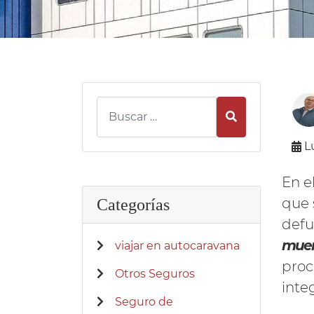
Buscar
L
En e
que 
Categorías
defu
muer
viajar en autocaravana
proc
Otros Seguros
inte
Seguro de