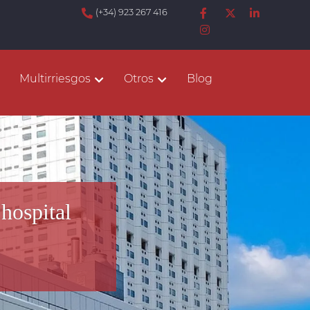
(+34) 923 267 416
Multirriesgos
Otros
Blog
hospital