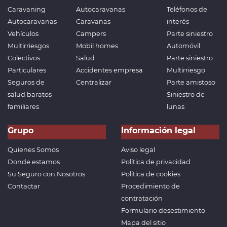
Caravaning
Autocaravanas
Teléfonos de
Autocaravanas
Caravanas
interés
Vehículos
Campers
Parte siniestro
Multirriesgos
Mobil homes
Automóvil
Colectivos
Salud
Parte siniestro
Particulares
Accidentes empresa
Multirriesgo
Seguros de
Centralizar
Parte amistoso
salud baratos
Siniestro de
familiares
lunas
Grupo
Información legal
Quienes Somos
Aviso legal
Donde estamos
Política de privacidad
Su Seguro con Nosotros
Política de cookies
Contactar
Procedimiento de
contratación
Formulario desestimiento
Mapa del sitio