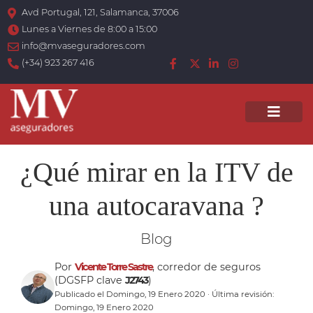
Avd Portugal, 121, Salamanca, 37006
Lunes a Viernes de 8:00 a 15:00
info@mvaseguradores.com
(+34) 923 267 416
Men
¿Qué mirar en la ITV de
una autocaravana ?
Blog
Por
Vicente Torre Sastre
, corredor de seguros
(DGSFP clave
J2743
)
Publicado el Domingo, 19 Enero 2020 · Última revisión:
Domingo, 19 Enero 2020