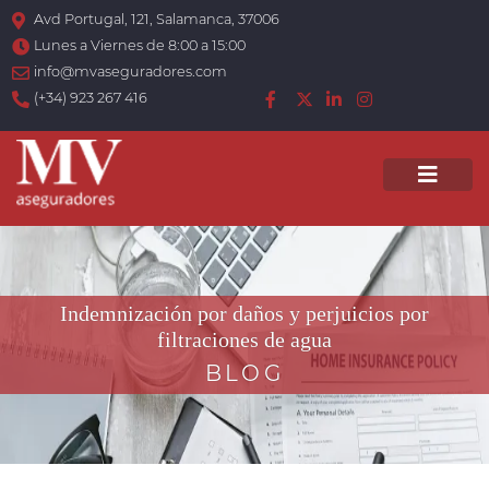
Avd Portugal, 121, Salamanca, 37006
Lunes a Viernes de 8:00 a 15:00
info@mvaseguradores.com
(+34) 923 267 416
Men
Indemnización por daños y perjuicios por
filtraciones de agua
BLOG