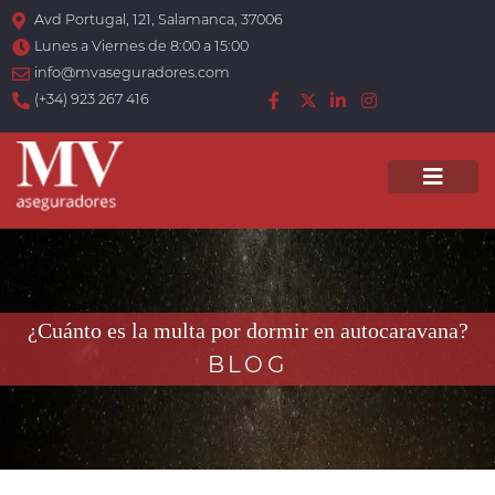
Avd Portugal, 121, Salamanca, 37006
Lunes a Viernes de 8:00 a 15:00
info@mvaseguradores.com
(+34) 923 267 416
Men
¿Cuánto es la multa por dormir en autocaravana?
BLOG