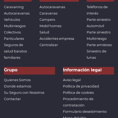
Caravaning
Autocaravanas
Teléfonos de
Autocaravanas
Caravanas
interés
Vehículos
Campers
Parte siniestro
Multirriesgos
Mobil homes
Automóvil
Colectivos
Salud
Parte siniestro
Particulares
Accidentes empresa
Multirriesgo
Seguros de
Centralizar
Parte amistoso
salud baratos
Siniestro de
familiares
lunas
Grupo
Información legal
Quienes Somos
Aviso legal
Donde estamos
Política de privacidad
Su Seguro con Nosotros
Política de cookies
Contactar
Procedimiento de
contratación
Formulario desestimiento
Mapa del sitio