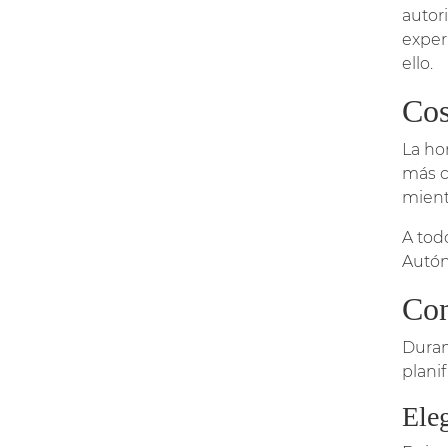
autor
exper
ello.
Cos
La ho
más c
mient
A tod
Autón
Con
Duran
plani
Ele