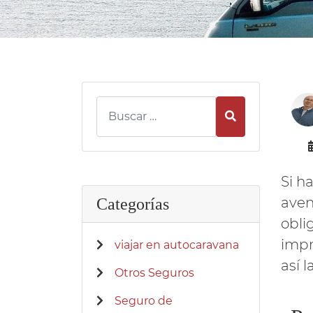
Buscar
Si h
aven
Categorías
obli
impr
viajar en autocaravana
así l
Otros Seguros
Seguro de