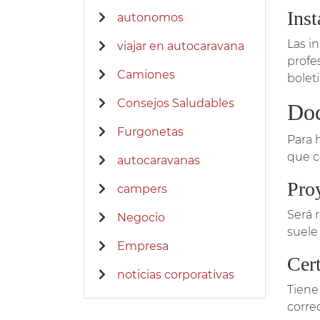
Inst
autonomos
Las i
viajar en autocaravana
profe
Camiones
boleti
Consejos Saludables
Doc
Furgonetas
Para 
que c
autocaravanas
Pro
campers
Será 
Negocio
suele 
Empresa
Cert
noticias corporativas
Tiene
corre