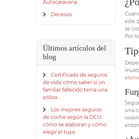
¿Po
Autocaravana
Cuand
Decesos
este 
se cir
Por l
Últimos artículos del
Tip
blog
Depen
muebl
Certificado de seguros
eleme
de vida: cómo saber si un
familiar fallecido tenía una
Fur
póliza
Según
Los mejores seguros
una c
de coche según la OCU:
vivie
cómo se elaboran y cómo
enton
elegir el tuyo