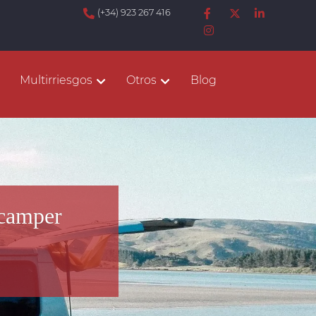
(+34) 923 267 416
Multirriesgos
Otros
Blog
 camper