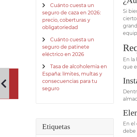
¿Au
Cuánto cuesta un
Si bi
seguro de caza en 2026:
ciert
precio, coberturas y
grand
obligatoriedad
equip
Cuánto cuesta un
Req
seguro de patinete
eléctrico en 2026
En la
Tasa de alcoholemia en
que e
España: límites, multas y
Inst
consecuencias para tu
seguro
Dentr
almac
Elem
En el
Etiquetas
debe 