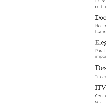
Es im
certi
Doc
Hacer
homol
Eleg
Para 
impor
Des
Tras 
ITV:
Con t
se act