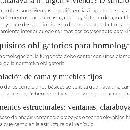
tocaravana o furgón vivienda? Distincio
en ambos son viviendas, hay diferencias importantes. La
os elementos como un aseo, cocina y sistema de agua. El e
e, ya que desde el inicio está diseñada para ello. En cam
amiento interior puede ser más básico y ser apto para viaj
uisitos obligatorios para homolog
 homologación, la furgoneta debe contar con unos elem
xige la normativa obligatoria.
alación de cama y muebles fijos
o de las condiciones básicas se solicita que haya una ca
enamiento. Deben de estar sujetos y no generar ningún t
entos estructurales: ventanas, claraboya
 caso de añadir ventanas, claraboyas o techos elevables 
a que cambian la estructura del vehículo.