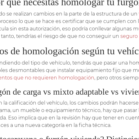
r qué necesitas homologar tu furg
o se realizan cambios en la parte de la estructura de un
proceso lo que se hace es certificar que se cumplen con l
cula sin esta autorización, eso podría conllevar algunas mu
o tanto, tendrías el riesgo de que no conseguir un
seguro
os de homologación según tu vehí
diendo del tipo de vehículo, tendrás que pasar una homo
es desmontables que instalar equipamiento fijo que modi
ntos que no requieren homologación
, pero otros siemp
gón de carga vs mixto adaptable vs vivi
 la calificación del vehículo, los cambios podrán hacerse
ama, un mueble o equipamiento técnico, hay que pasar 
nda. Eso implica que en la revisión hay que tener en cuen
ces a una nueva categoría en la ficha técnica.