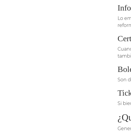
Inf
Lo em
refor
Cert
Cuand
tambié
Bole
Son d
Tick
Si bie
¿Qu
Gener