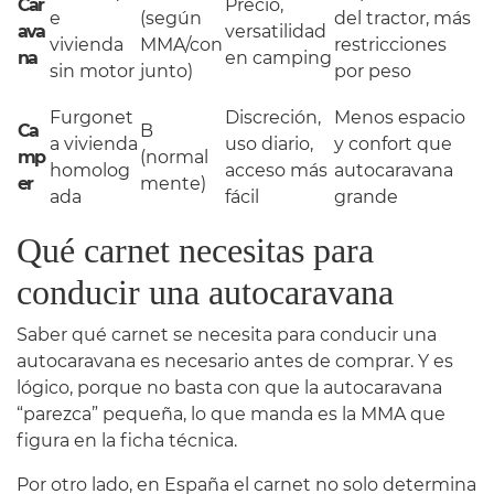
Car
Precio,
e
(según
del tractor, más
ava
versatilidad
vivienda
MMA/con
restricciones
na
en camping
sin motor
junto)
por peso
Furgonet
Discreción,
Menos espacio
Ca
B
a vivienda
uso diario,
y confort que
mp
(normal
homolog
acceso más
autocaravana
er
mente)
ada
fácil
grande
Qué carnet necesitas para
conducir una autocaravana
Saber qué carnet se necesita para conducir una
autocaravana es necesario antes de comprar. Y es
lógico, porque no basta con que la autocaravana
“parezca” pequeña, lo que manda es la MMA que
figura en la ficha técnica.
Por otro lado, en España el carnet no solo determina