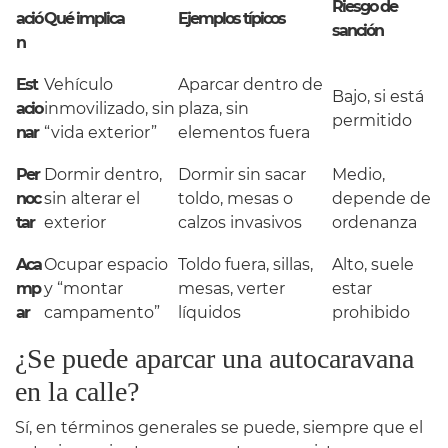
Riesgo de
ació
Qué implica
Ejemplos típicos
sanción
n
Est
Vehículo
Aparcar dentro de
Bajo, si está
acio
inmovilizado, sin
plaza, sin
permitido
nar
“vida exterior”
elementos fuera
Per
Dormir dentro,
Dormir sin sacar
Medio,
noc
sin alterar el
toldo, mesas o
depende de
tar
exterior
calzos invasivos
ordenanza
Aca
Ocupar espacio
Toldo fuera, sillas,
Alto, suele
mp
y “montar
mesas, verter
estar
ar
campamento”
líquidos
prohibido
¿Se puede aparcar una autocaravana
en la calle?
Sí, en términos generales se puede, siempre que el