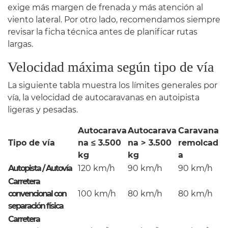
exige más margen de frenada y más atención al
viento lateral. Por otro lado, recomendamos siempre
revisar la ficha técnica antes de planificar rutas
largas.
Velocidad máxima según tipo de vía
La siguiente tabla muestra los límites generales por
vía, la velocidad de autocaravanas en autoipista
ligeras y pesadas.
Autocarava
Autocarava
Caravana
Tipo de vía
na ≤ 3.500
na > 3.500
remolcad
kg
kg
a
Autopista / Autovía
120 km/h
90 km/h
90 km/h
Carretera
convencional con
100 km/h
80 km/h
80 km/h
separación física
Carretera