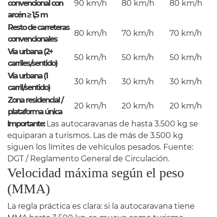
convencional con
90 km/h
80 km/h
80 km/h
arcén ≥ 1,5 m
Resto de carreteras
80 km/h
70 km/h
70 km/h
convencionales
Vía urbana (2+
50 km/h
50 km/h
50 km/h
carriles/sentido)
Vía urbana (1
30 km/h
30 km/h
30 km/h
carril/sentido)
Zona residencial /
20 km/h
20 km/h
20 km/h
plataforma única
Importante:
Las autocaravanas de hasta 3.500 kg se
equiparan a turismos. Las de más de 3.500 kg
siguen los límites de vehículos pesados. Fuente:
DGT / Reglamento General de Circulación.
Velocidad máxima según el peso
(MMA)
La regla práctica es clara: si la autocaravana tiene