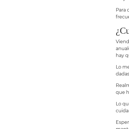
Para 
frecu
¿Cu
Viend
anual
hay q
Lo me
dadas
Realm
que h
Lo qu
cuida
Esper