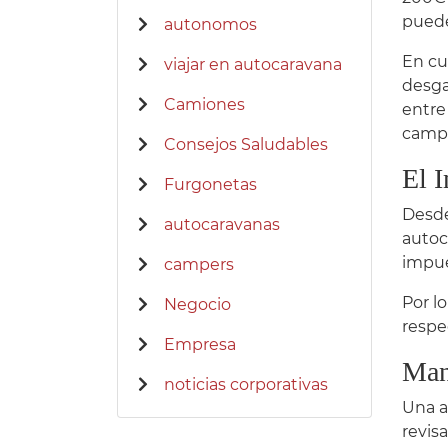
puede
autonomos
En cu
viajar en autocaravana
desga
Camiones
entre
campe
Consejos Saludables
El 
Furgonetas
Desde
autocaravanas
autoc
impue
campers
Por l
Negocio
respe
Empresa
Mant
noticias corporativas
Una a
revis