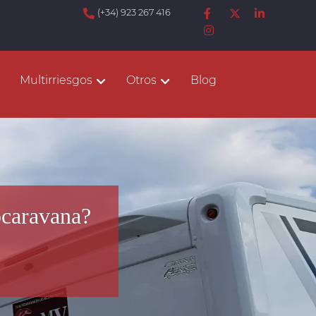
(+34) 923 267 416
Multirriesgos
Otros
Blog
ocaravana?