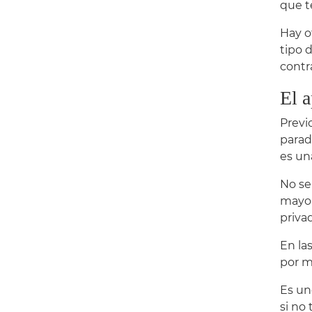
que t
Hay o
tipo 
contra
El 
Previ
parad
es un
No se
mayor
priva
En la
por m
Es un
si no