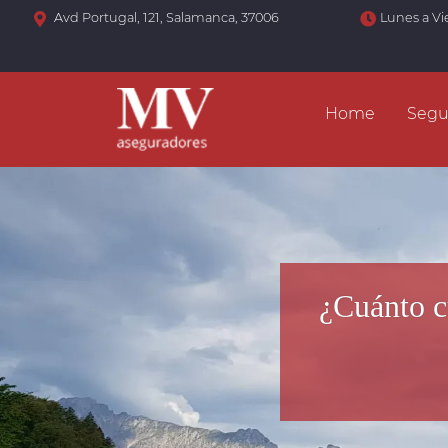
Avd Portugal, 121, Salamanca, 37006
Lunes a Vi
Home
Segu
¿Cuánto c