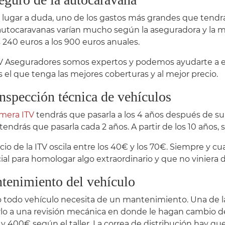
n lugar a duda, uno de los gastos más grandes que tendr
autocaravanas varían mucho según la aseguradora y la mo
s 240 euros a los 900 euros anuales.
 Aseguradores somos expertos y podemos ayudarte a el
s el que tenga las mejores coberturas y al mejor precio.
nspección técnica de vehículos
imera ITV
tendrás que pasarla a los 4 años después de su 
tendrás que pasarla cada 2 años. A partir de los 10 años, s
ecio de la ITV oscila entre los 40€ y los 70€. Siempre y 
ial para homologar algo extraordinario y que no viniera d
tenimiento del vehículo
todo vehículo necesita de un mantenimiento. Una de la
rlo a una revisión mecánica en donde le hagan cambio de 
y 400€ según el taller. La correa de distribución hay que