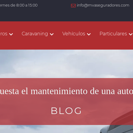
ernes de 8:00 a 15:00
info@mvaseguradores.com
ros
Caravaning
Vehículos
Particulares
uesta el mantenimiento de una aut
BLOG