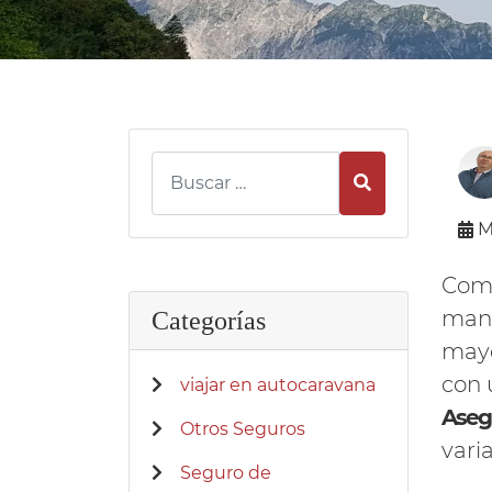
Buscar
M
Como
mant
Categorías
mayo
con 
viajar en autocaravana
Aseg
Otros Seguros
vari
Seguro de