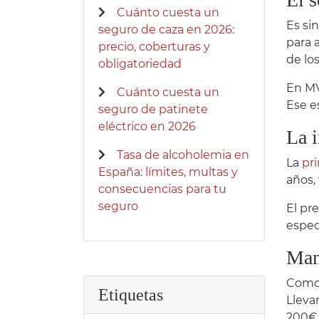
Cuánto cuesta un
Es si
seguro de caza en 2026:
para 
precio, coberturas y
de lo
obligatoriedad
En MV
Cuánto cuesta un
Ese e
seguro de patinete
eléctrico en 2026
La i
Tasa de alcoholemia en
La
pr
España: límites, multas y
años, 
consecuencias para tu
seguro
El pr
espec
Man
Como 
Etiquetas
Lleva
200€ 