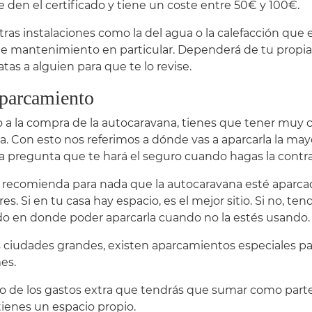
e den el certificado y tiene un coste entre 50€ y 100€.
tras instalaciones como la del agua o la calefacción que 
de mantenimiento en particular. Dependerá de tu propia 
tas a alguien para que te lo revise.
aparcamiento
o a la compra de la autocaravana, tienes que tener muy cla
a. Con esto nos referimos a dónde vas a aparcarla la ma
a pregunta que te hará el seguro cuando hagas la contra
 recomienda para nada que la autocaravana esté aparcada
es. Si en tu casa hay espacio, es el mejor sitio. Si no, t
do en donde poder aparcarla cuando no la estés usando.
s ciudades grandes, existen aparcamientos especiales pa
es.
o de los gastos extra que tendrás que sumar como par
 tienes un espacio propio.