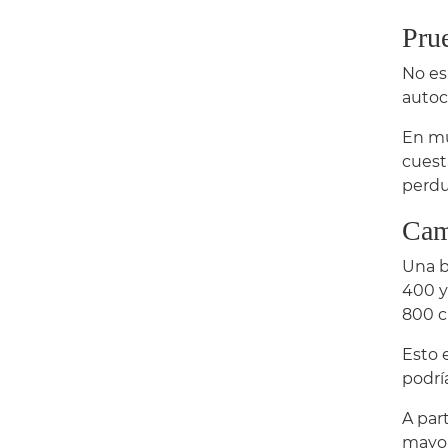
Pru
No es
autoc
En mu
cuest
perdu
Cam
Una b
400 y
800 ci
Esto 
podrí
A par
mayor