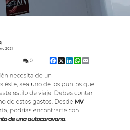
3
)
ero 2021
Facebook
X
LinkedIn
WhatsApp
Email
0
én necesita de un
 éste, sea uno de los puntos que
ste estilo de viaje. Debes contar
no de estos gastos. Desde
MV
nta, podrías encontrarte con
nto de una autocaravana
.