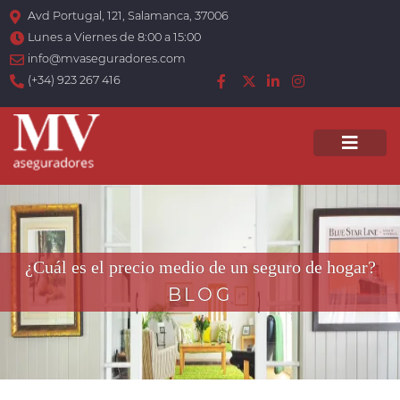
Avd Portugal, 121, Salamanca, 37006
Lunes a Viernes de 8:00 a 15:00
info@mvaseguradores.com
(+34) 923 267 416
Men
¿Cuál es el precio medio de un seguro de hogar?
BLOG