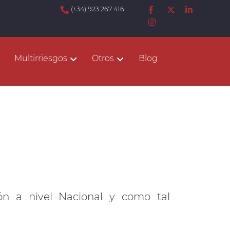
(+34) 923 267 416
Multirriesgos
Otros
Blog
ón a nivel Nacional y como tal