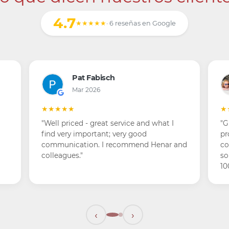
4.7
★★★★★
· 6 reseñas en Google
Pat Fabisch
Mar 2026
★★★★★
★
"Well priced - great service and what I
"G
find very important; very good
pr
communication. I recommend Henar and
co
colleagues."
so
10
‹
›