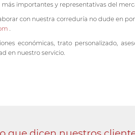
 más importantes y representativas del merc
olaborar con nuestra correduría no dude en p
com
.
nes económicas, trato personalizado, ases
ad en nuestro servicio.
o que dicen nuestros client