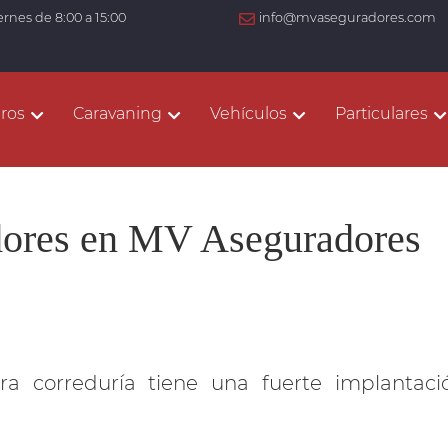
ernes de 8:00 a 15:00
info@mvaseguradores.com
ros
Caravaning
Vehículos
Particulares
ores en MV Aseguradores
a correduría tiene una fuerte implantaci