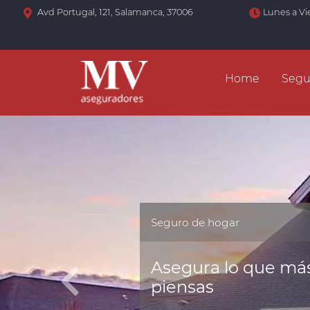
Avd Portugal, 121, Salamanca, 37006
Lunes a Vi
Home
Segu
Seguro de hogar
Asegura lo que más
piensas
Anterior