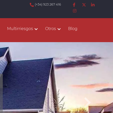
(+34) 923 267 416
Multirriesgos
Otros
Blog
Sigu