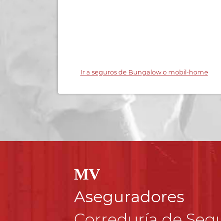
Ir a seguros de Bungalow o mobil-home
MV
Aseguradores
Correduría de Seg