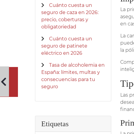
Cuánto cuesta un
La pr
seguro de caza en 2026:
asegu
precio, coberturas y
en cas
obligatoriedad
La ca
Cuánto cuesta un
puede
seguro de patinete
la pól
eléctrico en 2026
Compr
Tasa de alcoholemia en
intel
España: límites, multas y
consecuencias para tu
Tip
seguro
Las p
desea
finan
Pri
Etiquetas
La pr