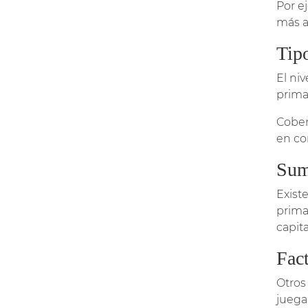
Por e
más a
Tip
El ni
prima
Cober
en co
Sum
Exist
prima
capita
Fact
Otros
juega