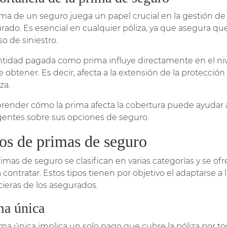
ima de un seguro juega un papel crucial en la gestión de 
rado. Es esencial en cualquier póliza, ya que asegura que
o de siniestro.
ntidad pagada como prima influye directamente en el ni
 obtener. Es decir, afecta a la extensión de la protecció
iza.
ender cómo la prima afecta la cobertura puede ayudar 
igentes sobre sus opciones de seguro.
os de primas de seguro
rimas de seguro se clasifican en varias categorías y se of
 contratar. Estos tipos tienen por objetivo el adaptarse a
cieras de los asegurados.
ma única
ima única implica un solo pago que cubre la póliza por tod