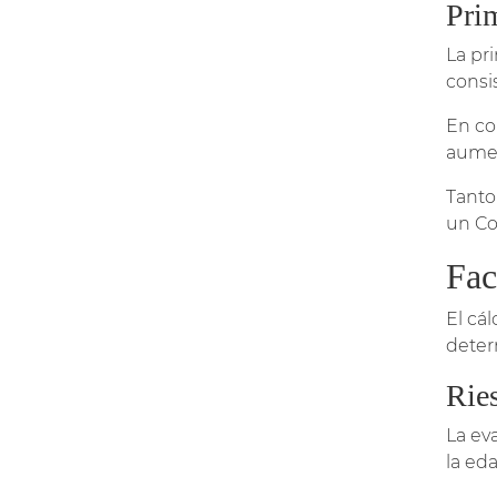
Pri
La pr
consi
En co
aumen
Tanto
un Co
Fac
El cá
deter
Rie
La ev
la eda