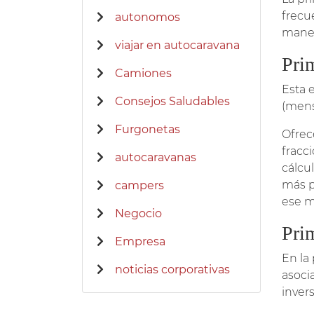
frec
autonomos
maner
viajar en autocaravana
Pri
Camiones
Esta 
Consejos Saludables
(mensu
Furgonetas
Ofrec
fracc
autocaravanas
cálcu
más p
campers
ese m
Negocio
Pri
Empresa
En la
noticias corporativas
asoci
inver