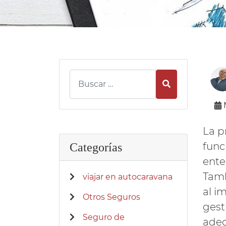
Buscar
La p
func
Categorías
ente
Tamb
viajar en autocaravana
al i
Otros Seguros
gest
Seguro de
adec