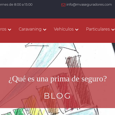
ernes de 8:00 a 15:00
info@mvaseguradores.com
ros
Caravaning
Vehículos
Particulares
¿Qué es una prima de seguro?
BLOG