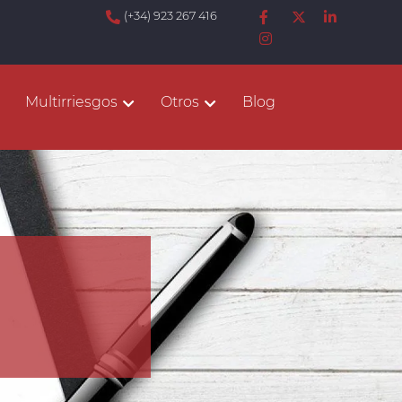
(+34) 923 267 416
Multirriesgos
Otros
Blog