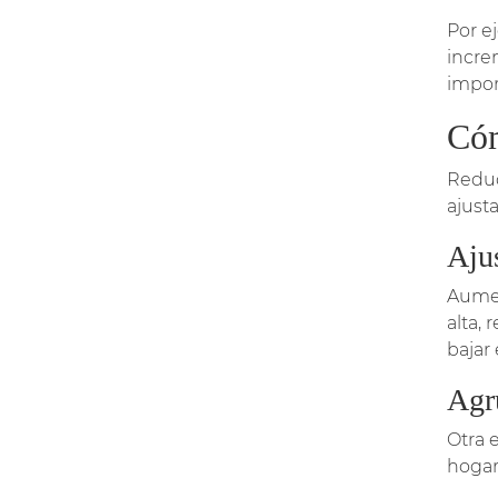
Por e
incre
impor
Cóm
Reduc
ajust
Ajus
Aumen
alta,
bajar
Agr
Otra 
hogar 