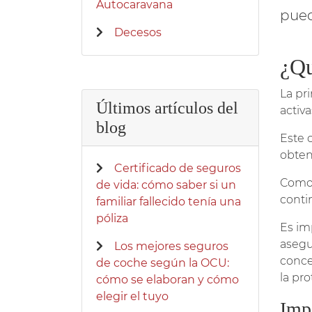
Autocaravana
pued
Decesos
¿Qu
La pr
Últimos artículos del
activa
blog
Este 
obten
Certificado de seguros
Como 
de vida: cómo saber si un
conti
familiar fallecido tenía una
póliza
Es im
asegu
Los mejores seguros
conce
de coche según la OCU:
la pr
cómo se elaboran y cómo
elegir el tuyo
Imp