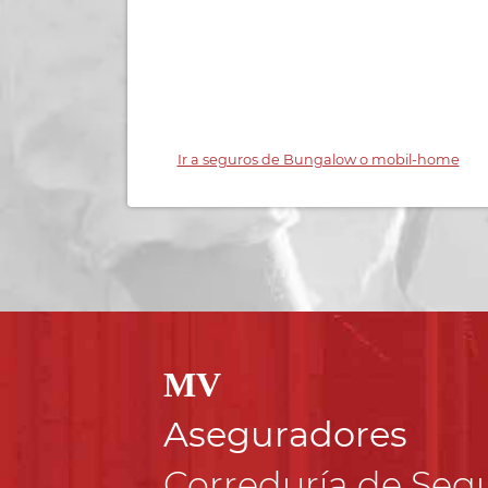
Ir a seguros de Bungalow o mobil-home
MV
Aseguradores
Correduría de Seg