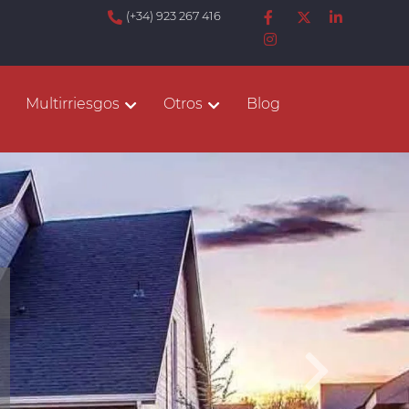
(+34) 923 267 416
Multirriesgos
Otros
Blog
Sigu