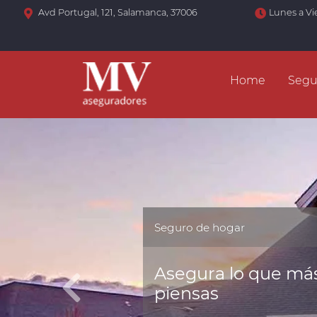
Avd Portugal, 121, Salamanca, 37006
Lunes a Vi
Home
Segu
Seguro de hogar
Asegura lo que más
piensas
Anterior